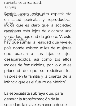
revierta esta realidad.
Bullying
Beatriz Ibarra, psiquiatra especialista 
Discapacidad psicosocial
en salud perinatal y reproductiva, 
Estrés
indica que es claro que la sociedad 
mexicana está lejos de alcanzar una 
Psicosis
verdadera equidad de género. “A esto 
Brote psicótico
hay que sumar la realidad que vive el 
país donde existen miles de mujeres 
que buscan a sus hijas o hijos 
desaparecidos, así como los altos 
índices de feminicidios, por lo que es 
prioridad de que se redefinan los 
valores en la familia y la crianza de la 
infancia que es el futuro de México”.
La especialista subraya que, para 
generar la transformación de la 
sociedad, la clave es hacerlo desde 