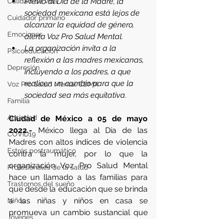
Previo al Día de la Madre, la 
Calidad de vida
sociedad mexicana está lejos de 
Cuidador primario
alcanzar la equidad de género, 
Emociones
alerta Voz Pro Salud Mental.
La organización invita a la 
Psicoeducación
reflexión a las madres mexicanas, 
Depresión
incluyendo a los padres, a que 
realicen un cambio para que la 
Voz Pro Salud Mental CDMX
sociedad sea más equitativa.
Familia
Ansiedad
Ciudad de México a 05 de mayo 
2022.- 
México llega al Día de las 
COVID19
Madres con altos índices de violencia 
Estrés postraumático
contra la mujer, por lo que la 
organización Voz Pro Salud Mental 
Profesionales de la salud
hace un llamado a las familias para 
Trastornos del sueño
que desde la educación que se brinda 
a las niñas y niños en casa se 
Niños
promueva un cambio sustancial que 
Jóvenes