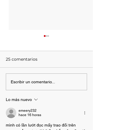
25 comentarios
En aumento el uso
La crisis del C
Escribir un comentario...
patológico de las redes
incrementa lo
sociales en niños y
trastornos men
Lo más nuevo
adolescentes
emeery232
hace 16 horas
mình có lần lướt đọc mấy trao đổi trên 