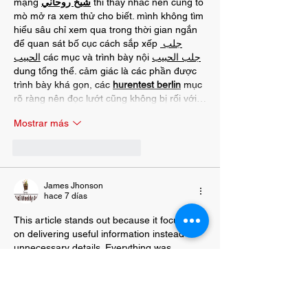
mạng 
شيخ روحاني
 thì thấy nhắc nên cũng tò 
mò mở ra xem thử cho biết. mình không tìm 
hiểu sâu chỉ xem qua trong thời gian ngắn 
để quan sát bố cục cách sắp xếp 
جلب 
الحبيب
 các mục và trình bày nội 
جلب الحبيب
dung tổng thể. cảm giác là các phần được 
trình bày khá gọn, các 
hurentest berlin
 mục 
rõ ràng nên đọc lướt cũng không bị rối với…
Mostrar más
Me gusta
Reaccionar
James Jhonson
hace 7 días
This article stands out because it focuses 
on delivering useful information instead of 
unnecessary details. Everything was 
explained in a logical order, making it 
enjoyable to read from beginning to end. I 
appreciate the effort you put into creating 
quality content and look forward to your 