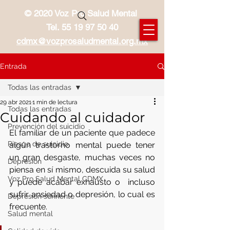
© 2020 Voz Pro Salud Mental
Tel.
55 19 97 50 40
cdmx@vozprosaludmental.org.mx
Entrada
Todas las entradas
29 abr 2021
1 min de lectura
Todas las entradas
Cuidando al cuidador
Prevención del suicidio
El familiar de un paciente que padece 
Riesgo de suicidio
algún trastorno mental puede tener 
un gran desgaste, muchas veces no 
Depresión
piensa en sí mismo, descuida su salud 
Voz Pro Salud Mental CDMX
y puede acabar exhausto o  incluso 
sufrir ansiedad o depresión, lo cual es  
Depresión sonriente
frecuente.
Salud mental