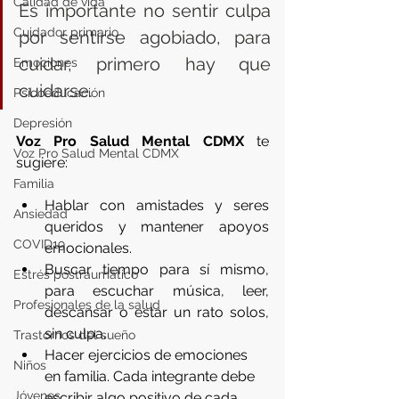
Calidad de vida
Es importante no sentir culpa 
Cuidador primario
por sentirse agobiado, para 
cuidar, primero hay que 
Emociones
cuidarse.
Psicoeducación
Depresión
Voz Pro Salud Mental CDMX
 te 
Voz Pro Salud Mental CDMX
sugiere:
Familia
Hablar con amistades y seres 
Ansiedad
queridos y mantener apoyos 
COVID19
emocionales.
Buscar tiempo para sí mismo, 
Estrés postraumático
para escuchar música, leer, 
Profesionales de la salud
descansar o estar un rato solos, 
sin culpa.
Trastornos del sueño
Hacer ejercicios de emociones 
Niños
en familia. Cada integrante debe 
Jóvenes
escribir algo positivo de cada 