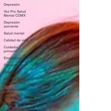
Depresión
Voz Pro Salud
Mental CDMX
Depresión
sonriente
Salud mental
Calidad de vida
Cuidador
primario
Emociones
Psicoeducación
Depresión
Voz Pro Salud
Mental CDMX
Familia
Ansiedad
COVID19
Estrés