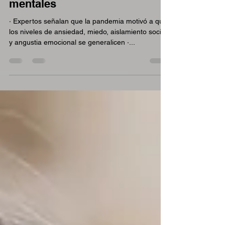
La crisis del COVID-19
incrementa los trastornos
mentales
· Expertos señalan que la pandemia motivó a que
los niveles de ansiedad, miedo, aislamiento social
y angustia emocional se generalicen ·...