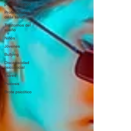
postraumático
Profesionales
de la salud
Trastornos del
sueño
Niños
Jóvenes
Bullying
Discapacidad
psicosocial
Estrés
Psicosis
Brote psicótico