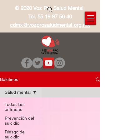
© 2020 Voz Pro Salud Mental
Tel.
55 19 97 50 40
cdmx@vozprosaludmental.org.mx
Boletines
Salud mental
Todas las
entradas
Prevención del
suicidio
Riesgo de
suicidio