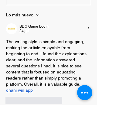
patológico de las redes
incrementa lo
sociales en niños y
trastornos men
Lo más nuevo
adolescentes
BDG Game Login
24 jul
The writing style is simple and engaging, 
making the article enjoyable from 
beginning to end. I found the explanations 
clear, and the information answered 
several questions I had. It is nice to see 
content that is focused on educating 
readers rather than simply promoting a 
platform. Overall, it is a valuable guide.
dhani win app
Me gusta
Reaccionar
Debunked Daiily
26 feb
Staying informed online requires reliable 