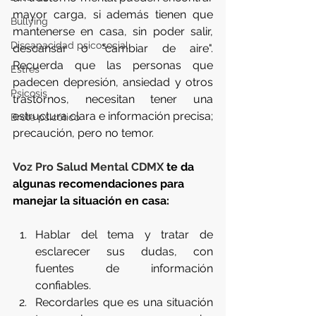
mayor carga, si además tienen que 
Bullying
mantenerse en casa, sin poder salir, 
Discapacidad psicosocial
descansar o "cambiar de aire". 
Recuerda que las personas que 
Estrés
padecen depresión, ansiedad y otros 
Psicosis
trastornos, necesitan tener una 
estructura clara e información precisa; 
Brote psicótico
precaución, pero no temor.
Voz Pro Salud Mental CDMX 
te da 
algunas recomendaciones para 
manejar la situación en casa:
Hablar del tema y tratar de 
esclarecer sus dudas, con 
fuentes de información 
confiables.
Recordarles que es una situación 