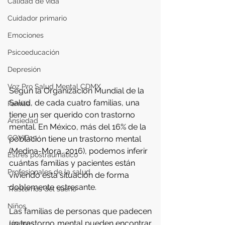
Calidad de vida
Cuidador primario
Emociones
Psicoeducación
Depresión
Voz Pro Salud Mental CDMX
Según la Organización Mundial de la 
Salud, de cada cuatro familias, una 
Familia
tiene un ser querido con trastorno 
Ansiedad
mental. En México, más del 16% de la 
COVID19
población tiene un trastorno mental 
(Medina-Mora, 2016), podemos inferir 
Estrés postraumático
cuántas familias y pacientes están 
Profesionales de la salud
viviendo esta situación de forma 
doblemente estresante.
Trastornos del sueño
Niños
Las familias de personas que padecen 
un trastorno mental pueden encontrar 
Jóvenes