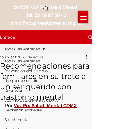
© 2020 Voz Pro Salud Mental
Tel.
55 19 97 50 40
cdmx@vozprosaludmental.org.mx
Entrada
Todas las entradas
29 abr 2021
2 min de lectura
Todas las entradas
Recomendaciones para
Prevención del suicidio
familiares en su trato a
Riesgo de suicidio
un ser querido con
Depresión
trastorno mental
Voz Pro Salud Mental CDMX
Por 
Voz Pro Salud  Mental CDMX
Depresión sonriente
Salud mental