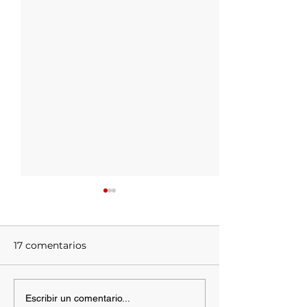
17 comentarios
En aumento el uso
La crisis del C
Escribir un comentario...