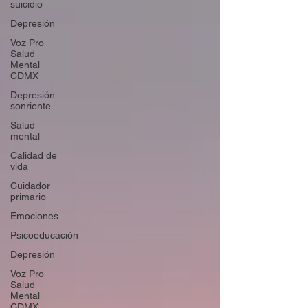
suicidio
Depresión
Voz Pro
Salud
Mental
CDMX
Depresión
sonriente
Salud
mental
Calidad de
vida
Cuidador
primario
Emociones
Psicoeducación
Depresión
Voz Pro
Salud
Mental
CDMX