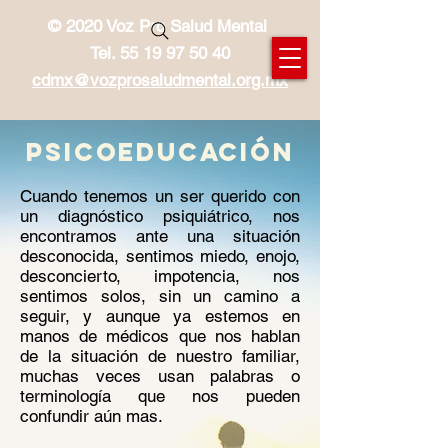
© 2020 Voz Pro Salud Mental
Tel.
55 19 97 50 40
cdmx@vozprosaludmental.org.mx
psicoeducación
Cuando tenemos un ser querido con
un diagnóstico psiquiátrico, nos
encontramos ante una situación
desconocida, sentimos miedo, enojo,
desconcierto, impotencia, nos
sentimos solos, sin un camino a
seguir, y aunque ya estemos en
manos de médicos que nos hablan
de la situación de nuestro familiar,
muchas veces usan palabras o
terminología que nos pueden
confundir aún mas.