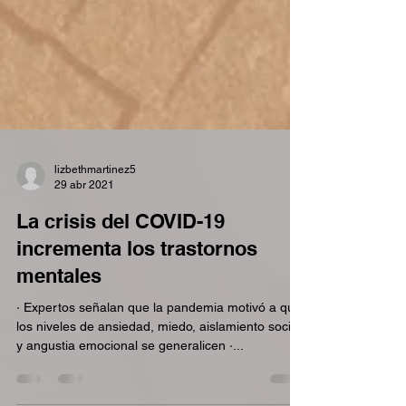
lizbethmartinez5
29 abr 2021
La crisis del COVID-19
incrementa los trastornos
mentales
· Expertos señalan que la pandemia motivó a que
los niveles de ansiedad, miedo, aislamiento social
y angustia emocional se generalicen ·...