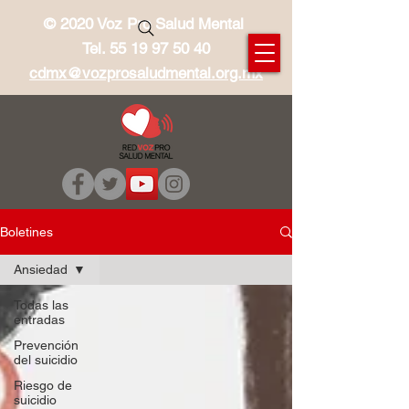
© 2020 Voz Pro Salud Mental
Tel.
55 19 97 50 40
cdmx@vozprosaludmental.org.mx
Boletines
Ansiedad
Todas las
entradas
Prevención
del suicidio
Riesgo de
suicidio