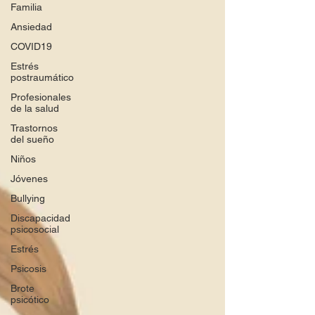
Familia
Ansiedad
COVID19
Estrés
postraumático
Profesionales
de la salud
Trastornos
del sueño
Niños
Jóvenes
Bullying
Discapacidad
psicosocial
Estrés
Psicosis
Brote
psicótico