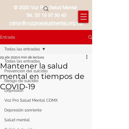
© 2020 Voz Pro Salud Mental
Tel.
55 19 97 50 40
cdmx@vozprosaludmental.org.mx
Entrada
Todas las entradas
29 abr 2021
0 min de lectura
Todas las entradas
Mantener la salud
Prevención del suicidio
mental en tiempos de
Riesgo de suicidio
COVID-19
Depresión
Voz Pro Salud Mental CDMX
Depresión sonriente
Salud mental