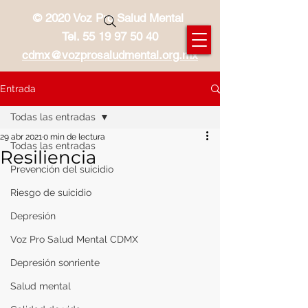
© 2020 Voz Pro Salud Mental
Tel.
55 19 97 50 40
cdmx@vozprosaludmental.org.mx
Entrada
Todas las entradas
29 abr 2021
0 min de lectura
Todas las entradas
Resiliencia
Prevención del suicidio
Riesgo de suicidio
Depresión
Voz Pro Salud Mental CDMX
Depresión sonriente
Salud mental