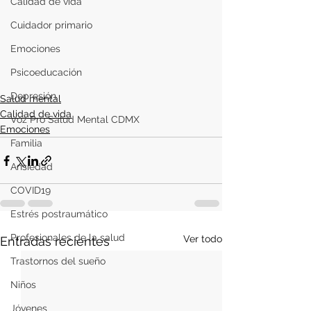
Calidad de vida
Cuidador primario
Emociones
Psicoeducación
Depresión
Salud mental
Calidad de vida
Voz Pro Salud Mental CDMX
Emociones
Familia
Ansiedad
COVID19
Estrés postraumático
Profesionales de la salud
Ver todo
Entradas recientes
Trastornos del sueño
Niños
Jóvenes