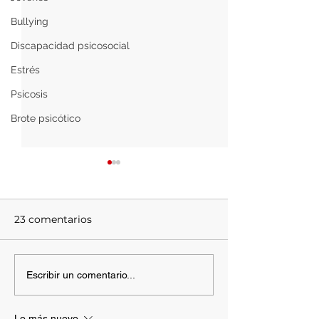
Bullying
Discapacidad psicosocial
Estrés
Psicosis
Brote psicótico
23 comentarios
La crisis del COVID-19
La cuarentena 
Escribir un comentario...
incrementa los
sueño y gener
trastornos mentales
ansiedad en la
Lo más nuevo