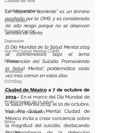
Calidad de vida
Cuidador primario
La “depresión sonriente” es un término 
acuñado por la OMS, y es considerada 
Emociones
de alto riesgo porque no se observan 
Psicoeducación
señales de alerta
Depresión
El Día Mundial de la Salud Mental 2019 
Voz Pro Salud Mental CDMX
se conmemorará bajo el lema 
“Prevención del Suicidio: Promoviendo 
Familia
la Salud Mental”, problemática cada 
Ansiedad
vez más común en estos días
COVID19
Ciudad de México a 7 de octubre de 
Estrés postraumático
2019.-
 En el marco del Día Mundial de 
Profesionales de la salud
la Salud Mental 2019, el 10 de octubre, 
Voz Pro Salud Mental Ciudad de 
Trastornos del sueño
México invita a crear conciencia sobre 
Niños
la magnitud del suicidio, destacando 
Jóvenes
la importancia de la detección 