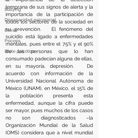
temprana de sus signos de alerta y la 
Bullying
importancia de la participación de 
Discapacidad psicosocial
todos los sectores de la sociedad en 
su prevención.   El fenómeno del 
Estrés
suicidio está ligado a enfermedades 
Psicosis
mentales, pues entre el 75% y el 90% 
de las personas que lo han 
Brote psicótico
consumado padecían alguna de ellas, 
en su mayoría, depresión.   De 
acuerdo con información de la 
Universidad Nacional Autónoma de 
México (UNAM), en México, el 15% de 
la población presenta esta 
enfermedad, aunque la cifra puede 
ser mayor, pues muchos de los casos 
no son diagnosticados –la 
Organización Mundial de la Salud 
(OMS) considera que a nivel mundial 