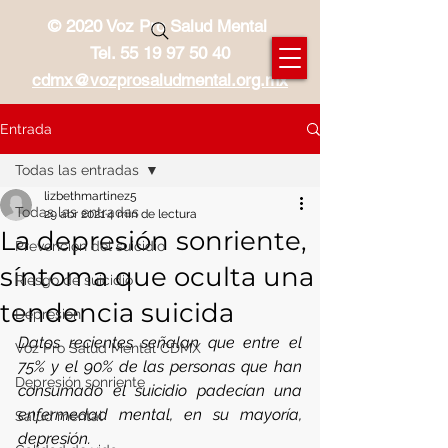
© 2020 Voz Pro Salud Mental
Tel.
55 19 97 50 40
cdmx@vozprosaludmental.org.mx
Entrada
Todas las entradas
lizbethmartinez5
Todas las entradas
29 abr 2021
4 min de lectura
La depresión sonriente,
Prevención del suicidio
síntoma que oculta una
Riesgo de suicidio
tendencia suicida
Depresión
Datos recientes señalan que entre el 
Voz Pro Salud Mental CDMX
75% y el 90% de las personas que han 
Depresión sonriente
consumado el suicidio padecían una 
enfermedad mental, en su mayoría, 
Salud mental
depresión.