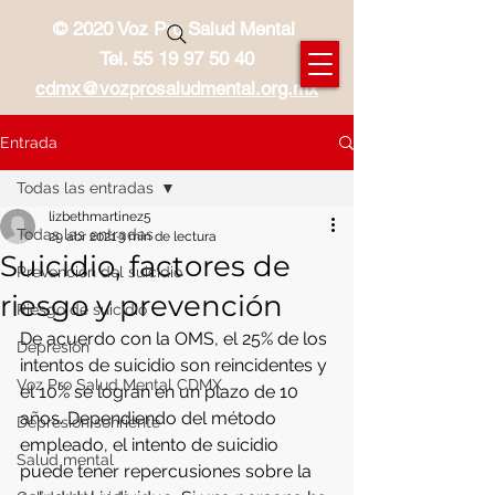
© 2020 Voz Pro Salud Mental
Tel.
55 19 97 50 40
cdmx@vozprosaludmental.org.mx
Entrada
Todas las entradas
lizbethmartinez5
Todas las entradas
29 abr 2021
3 min de lectura
Suicidio, factores de
Prevención del suicidio
riesgo y prevención
Riesgo de suicidio
De acuerdo con la OMS, el 25% de los 
Depresión
intentos de suicidio son reincidentes y 
Voz Pro Salud Mental CDMX
el 10% se logran en un plazo de 10 
años. Dependiendo del método 
Depresión sonriente
empleado, el intento de suicidio 
Salud mental
puede tener repercusiones sobre la 