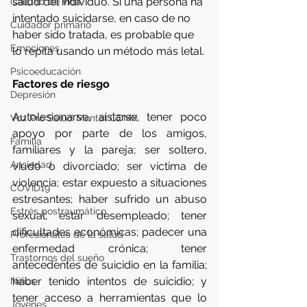
salud del individuo. Si una persona ha 
Calidad de vida
intentado suicidarse, en caso de no 
Cuidador primario
haber sido tratada, es probable que 
Emociones
lo repita usando un método más letal. 
Psicoeducación
Factores de riesgo
Depresión
Autolesionarse, aislarse, tener poco 
Voz Pro Salud Mental CDMX
apoyo por parte de los amigos, 
Familia
familiares y la pareja; ser soltero, 
Ansiedad
viudo o divorciado; ser víctima de 
violencia; estar expuesto a situaciones 
COVID19
estresantes; haber sufrido un abuso 
Estrés postraumático
sexual; estar desempleado; tener 
dificultades económicas; padecer una 
Profesionales de la salud
enfermedad crónica; tener 
Trastornos del sueño
antecedentes de suicidio en la familia; 
haber tenido intentos de suicidio; y 
Niños
tener acceso a herramientas que lo 
Jóvenes