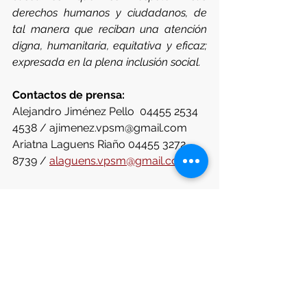
derechos humanos y ciudadanos, de 
tal manera que reciban una atención 
digna, humanitaria, equitativa y eficaz; 
expresada en la plena inclusión social.
Contactos de prensa:
Alejandro Jiménez Pello  04455 2534 
4538 / ajimenez.vpsm@gmail.com
Ariatna Laguens Riaño 04455 3272 
8739 / 
alaguens.vpsm@gmail.com
Foto: 
Kelly Sikkema
 e
n 
Unsplash
Prevención del suicidio
Riesgo de suicidio
Voz Pro Salud Mental CDMX