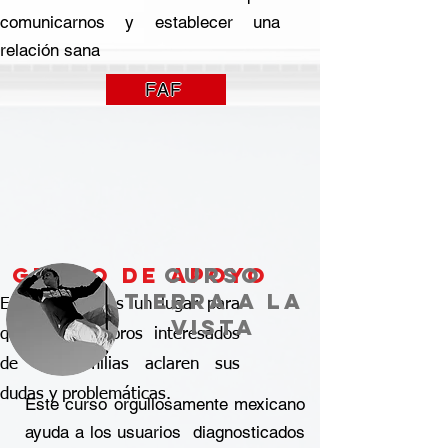
comunicarnos y establecer una
relación sana
FAF
grupo de apoyo
curso
tierra a la
Este espació es un lugar para
vista
que los miembros interesados
de las familias aclaren sus
dudas y problemáticas.
Este curso orgullosamente mexicano
ayuda a los usuarios diagnosticados