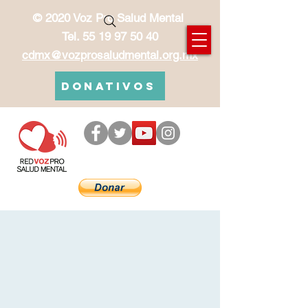
© 2020 Voz Pro Salud Mental
Tel.
55 19 97 50 40
cdmx@vozprosaludmental.org.mx
Donativos
Red Voz Pro Salud Mental