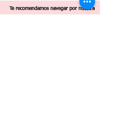
Te recomendamos navegar por nuestra
página de testimonios, ahí encontrarás
el relato de experiencias de madres,
padres, hermanos y usuarios de
nuestros cursos.
TESTIMONIOS
Contáctanos