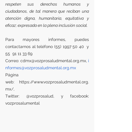
respeten sus derechos humanos y 
ciudadanos, de tal manera que reciban una 
atención digna, humanitaria, equitativa y 
eficaz; expresada en la plena inclusión social.
Para mayores informes, puedes 
contactarnos al teléfono (55) 1997 50 40  y 
55  91 11 33 69
Correo: 
cdmx@vozprosaludmental.org.mx
, 
i
nformes@vozprosaludmental.org.mx
Página 
web: 
https://www.vozprosaludmental.org.
mx/
,
Twitter: @vozprosalud, y facebook: 
vozprosalumental