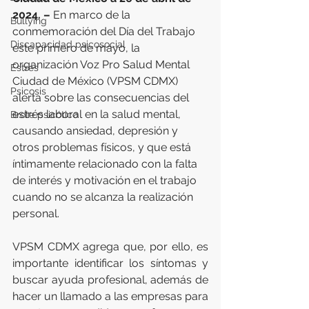
2024. –
 En marco de la 
Bullying
conmemoración del Día del Trabajo 
Discapacidad psicosocial
este primero de mayo, la 
organización Voz Pro Salud Mental 
Estrés
Ciudad de México (VPSM CDMX) 
Psicosis
alerta sobre las consecuencias del 
estrés laboral en la salud mental, 
Brote psicótico
causando ansiedad, depresión y 
otros problemas físicos, y que está 
íntimamente relacionado con la falta 
de interés y motivación en el trabajo 
cuando no se alcanza la realización 
personal.
VPSM CDMX agrega que, por ello, es 
importante identificar los síntomas y 
buscar ayuda profesional, además de 
hacer un llamado a las empresas para 