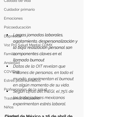
Calidad de vida
Cuidador primario
Emociones
Psicoeducación
L
argas jornadas laborales, 
Depresión
agotamiento, 
despersonalización y 
Voz Pro Salud Mental CDMX
la baja realización personal son 
componentes claves en el 
Familia
llamado burnout
Ansiedad
Datos de la OIT revelan que 
COVID19
millones de personas, en todo el 
mundo, experimentan el burnout 
Estrés postraumático
en algún momento de su vida.
Profesionales de la salud
Según cifras del INEGI, el 75% de 
los trabajadores mexicanos 
Trastornos del sueño
experimentan estrés laboral.
Niños
Jóvenes
Ciudad de México a 26 de abril de 